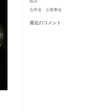
組み
忘年会 お食事会
最近のコメント