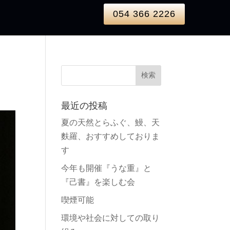
054 366 2226
最近の投稿
夏の天然とらふぐ、鰻、天
麩羅、おすすめしておりま
す
今年も開催『うな重』と
『己書』を楽しむ会
喫煙可能
環境や社会に対しての取り