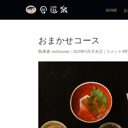
HOME
お
おまかせコース
執筆者
smilleozeki
|
2020年9月月水日
|
コメント0