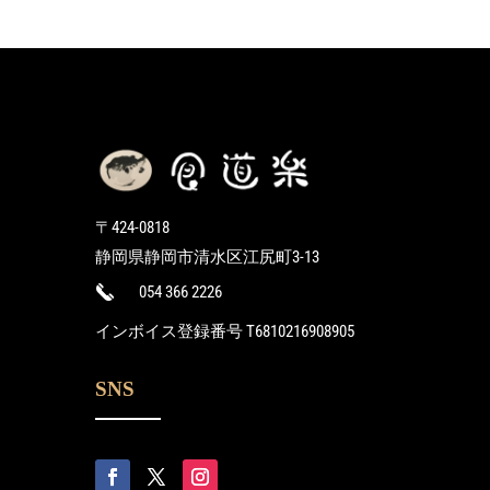
〒
424-0818
静岡県静岡市清水区江尻町
3-13
054 366 2226
インボイス登録番号 T6810216908905
SNS